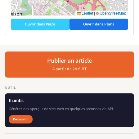
Leaflet
|
©
OpenStreetMap
Ouvrir dans Waze
Ouvrir dans Plans
Publier un article
À partir de 29 € HT
OUTIL
thumbs
.
Générez des aperçus de sites web en quelques secondes via API.
Découvrir