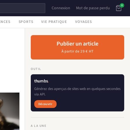
0
Connexion
Mot de passe perdu
ENCES
SPORTS
VIE PRATIQUE
VOYAGES
Publier un article
À partir de 29 € HT
OUTIL
thumbs
.
Générez des aperçus de sites web en quelques secondes
via API.
Découvrir
A LA UNE