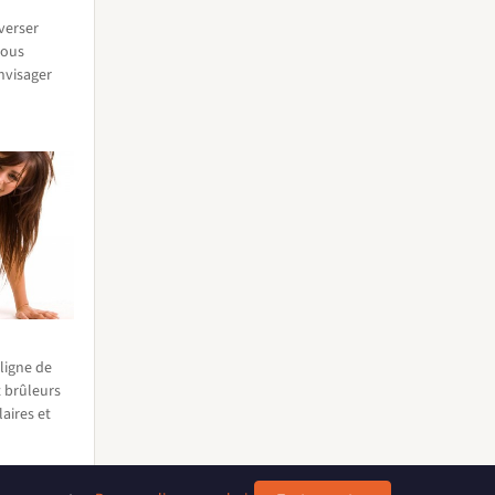
averser
vous
nvisager
ligne de
 brûleurs
laires et