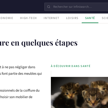
CONOMIE
HIGH-TECH
INTERNET
LOISIRS
SANTÉ
SCI
ure en quelques étapes
À DÉCOUVRIR DANS SANTÉ
nt à ne pas négliger dans
ls font partie des meubles qui
essionnels de la coiffure du
choisir son mobilier de