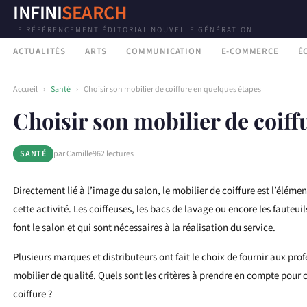
INFINI
SEARCH
LE RÉFÉRENCEMENT ÉDITORIAL NOUVELLE GÉNÉRATION
ACTUALITÉS
ARTS
COMMUNICATION
E-COMMERCE
É
Accueil
›
Santé
›
Choisir son mobilier de coiffure en quelques étapes
Choisir son mobilier de coiff
SANTÉ
par Camille
962 lectures
Directement lié à l’image du salon, le mobilier de coiffure est l’éléme
cette activité. Les coiffeuses, les bacs de lavage ou encore les fauteui
font le salon et qui sont nécessaires à la réalisation du service.
Plusieurs marques et distributeurs ont fait le choix de fournir aux prof
mobilier de qualité. Quels sont les critères à prendre en compte pour 
coiffure ?