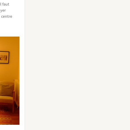
l faut
oyer
 centre